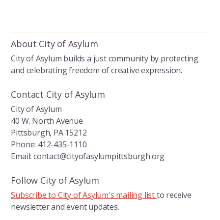
ac
n
m
e
k
ai
b
e
l
About City of Asylum
o
dI
City of Asylum builds a just community by protecting
o
n
and celebrating freedom of creative expression.
k
Contact City of Asylum
City of Asylum
40 W. North Avenue
Pittsburgh, PA 15212
Phone: 412-435-1110
Email: contact@cityofasylumpittsburgh.org
Follow City of Asylum
Subscribe to City of Asylum's mailing list
to receive
newsletter and event updates.